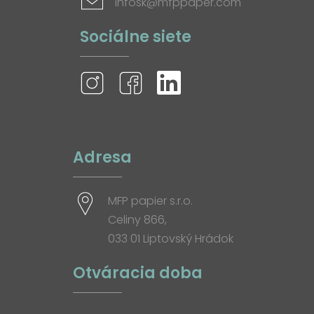
infosk@mfppaper.com
Sociálne siete
Adresa
MFP papier s.r.o.
Celiny 866,
033 01 Liptovský Hrádok
Otváracia doba