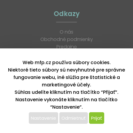
Odkazy
O nás
Obchodné podmienky
Predajne
Katalógy
K stiahnutiu
Web mfp.cz používa súbory cookies.
Blog
Niektoré tieto súbory sú nevyhnutné pre správne
Kontakt
fungovanie webu, iné slúžia pre štatistické a
Kariéra
marketingové účely.
XML feed
Súhlas udelíte kliknutím na tlačítko “Přijať”.
Nastavenie vykonáte kliknutím na tlačítko
“Nastavenie”.
Copyright © 2026, MFP paper s. r. o. | Všetky práva vyhradené
design by MFP
Nastavenie
Odmietnuť
Prijať
Tento web používa k poskytovaniu služieb,
personalizácií reklám a analýze návštevnosti súbory