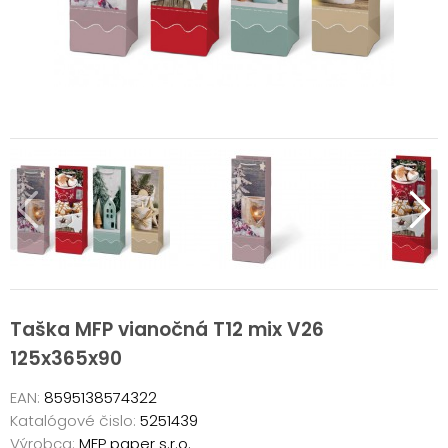
Taška MFP vianočná T12 mix V26
125x365x90
EAN:
8595138574322
Katalógové čislo:
5251439
Výrobca:
MFP paper s.r.o.