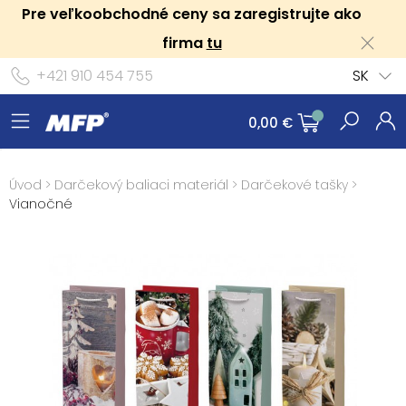
Pre veľkoobchodné ceny sa zaregistrujte ako
firma
tu
+421 910 454 755
SK
0,00 €
Úvod
>
Darčekový baliaci materiál
>
Darčekové tašky
>
Vianočné