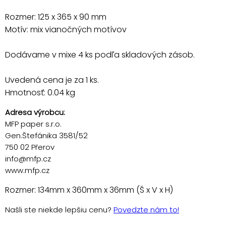
Rozmer: 125 x 365 x 90 mm
Motív: mix vianočných motívov
Dodávame v mixe 4 ks podľa skladových zásob.
Uvedená cena je za 1 ks.
Hmotnosť: 0.04 kg
Adresa výrobcu:
MFP paper s.r.o.
Gen.Štefánika 3581/52
750 02 Přerov
info@mfp.cz
www.mfp.cz
Rozmer: 134mm x 360mm x 36mm (Š x V x H)
Našli ste niekde lepšiu cenu?
Povedzte nám to!