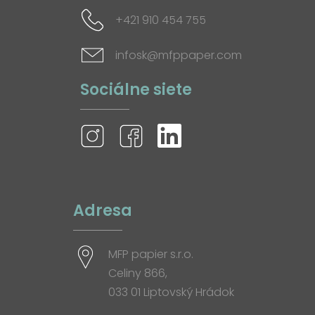
+421 910 454 755
infosk@mfppaper.com
Sociálne siete
Adresa
MFP papier s.r.o.
Celiny 866,
033 01 Liptovský Hrádok