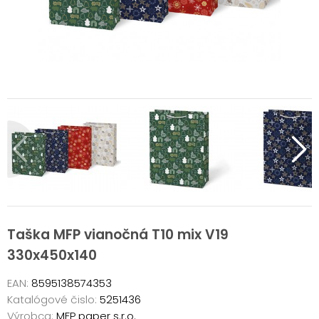
Taška MFP vianočná T10 mix V19
330x450x140
EAN:
8595138574353
Katalógové čislo:
5251436
Výrobca:
MFP paper s.r.o.