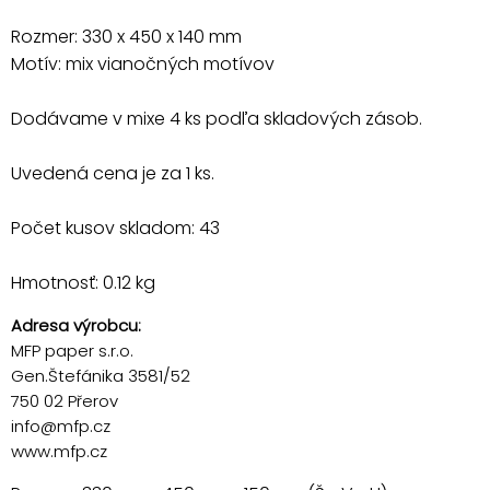
Rozmer: 330 x 450 x 140 mm
Motív: mix vianočných motívov
Dodávame v mixe 4 ks podľa skladových zásob.
Uvedená cena je za 1 ks.
Počet kusov skladom: 43
Hmotnosť: 0.12 kg
Adresa výrobcu:
MFP paper s.r.o.
Gen.Štefánika 3581/52
750 02 Přerov
info@mfp.cz
www.mfp.cz