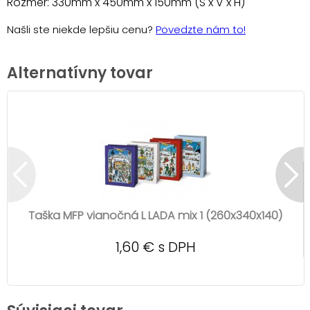
Rozmer: 330mm x 450mm x 150mm (Š x V x H)
Našli ste niekde lepšiu cenu?
Povedzte nám to!
Alternatívny tovar
Taška MFP vianočná L LADA mix 1 (260x340x140)
1,60 € s DPH