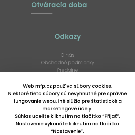
Otváracia doba
Odkazy
O nás
Obchodné podmienky
Predajne
Katalógy
K stiahnutiu
Web mfp.cz používa súbory cookies.
Blog
Niektoré tieto súbory sú nevyhnutné pre správne
Kontakt
fungovanie webu, iné slúžia pre štatistické a
Kariéra
marketingové účely.
XML feed
Súhlas udelíte kliknutím na tlačítko “Přijať”.
Nastavenie vykonáte kliknutím na tlačítko
“Nastavenie”.
Copyright © 2026, MFP paper s. r. o. | Všetky práva vyhradené