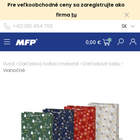
Pre veľkoobchodné ceny sa zaregistrujte ako
firma
tu
+421 910 454 755
SK
0,00 €
Úvod
>
Darčekový baliaci materiál
>
Darčekové tašky
>
Vianočné