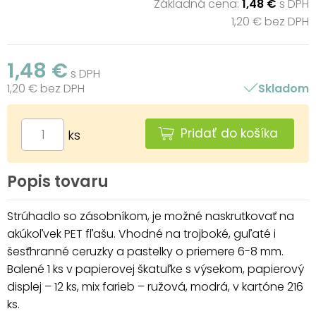
Základná cena:
1,48 €
s DPH
1,20 € bez DPH
1,48 €
s DPH
1,20 € bez DPH
Skladom
Pridať do košíka
ks
Popis tovaru
Strúhadlo so zásobníkom, je možné naskrutkovať na
akúkoľvek PET fľašu. Vhodné na trojboké, guľaté i
šesťhranné ceruzky a pastelky o priemere 6-8 mm.
Balené 1 ks v papierovej škatuľke s výsekom, papierový
displej – 12 ks, mix farieb – ružová, modrá, v kartóne 216
ks.