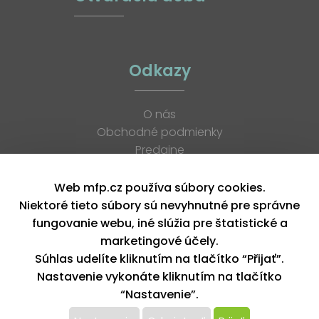
Odkazy
O nás
Obchodné podmienky
Predajne
Katalógy
K stiahnutiu
Web mfp.cz používa súbory cookies.
Blog
Niektoré tieto súbory sú nevyhnutné pre správne
Kontakt
fungovanie webu, iné slúžia pre štatistické a
Kariéra
marketingové účely.
XML feed
Súhlas udelíte kliknutím na tlačítko “Přijať”.
Nastavenie vykonáte kliknutím na tlačítko
“Nastavenie”.
Copyright © 2026, MFP paper s. r. o. | Všetky práva vyhradené
design by MFP