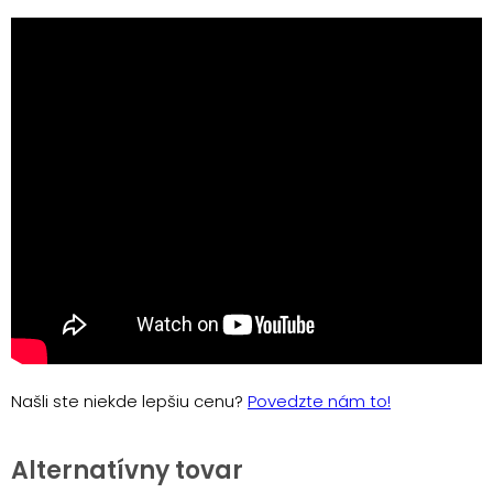
Našli ste niekde lepšiu cenu?
Povedzte nám to!
Alternatívny tovar