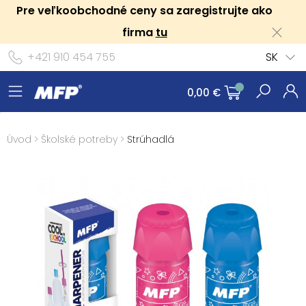
Pre veľkoobchodné ceny sa zaregistrujte ako
firma
tu
+421 910 454 755
SK
0,00 €
Úvod
>
Školské potreby
>
Strúhadlá