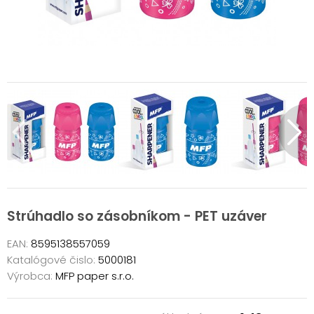
Strúhadlo so zásobníkom - PET uzáver
EAN:
8595138557059
Katalógové čislo:
5000181
Výrobca:
MFP paper s.r.o.