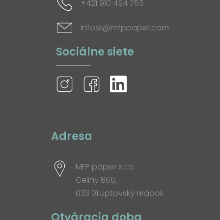
+421 910 454 755
infosk@mfppaper.com
Sociálne siete
Adresa
MFP papier s.r.o.
Celiny 866,
033 01 Liptovský Hrádok
Otváracia doba