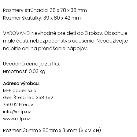
Rozmery strúhadla: 38 x 78 x 38 mm
Rozmer škatuľky: 39 x 80 x 42 mm
VAROVANIE! Nevhodné pre deti do 3 rokov. Obsahuje
malé časti, nebezpečenstvo udusenia. Nepoužívajte
na pitie ani na prenášanie nápojov.
Uvedená cena je za 1 ks.
Hmotnosť: 0.03 kg
Adresa výrobcu:
MFP paper s.r.o.
Gen.Štefánika 3581/52
750 02 Přerov
info@mfp.cz
www.mfp.cz
Rozmer: 35mm x 80mm x 35mm (Š x V x H)