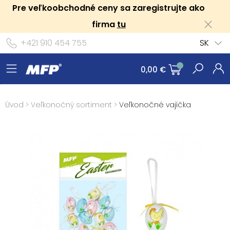
Pre veľkoobchodné ceny sa zaregistrujte ako
firma
tu
+421 910 454 755
SK
0,00 €
Úvod
>
Veľkonočný sortiment
>
Veľkonočné vajíčka