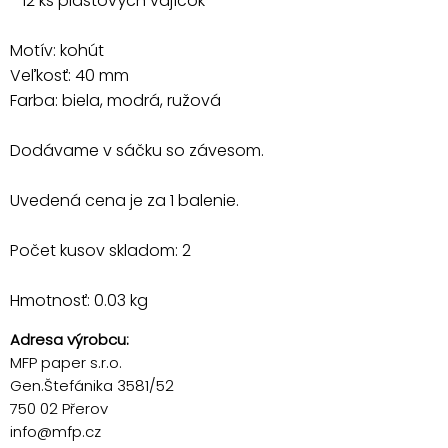
- 12 ks plastových vajíčok
Motív: kohút
Veľkosť: 40 mm
Farba: biela, modrá, ružová
Dodávame v sáčku so závesom.
Uvedená cena je za 1 balenie.
Počet kusov skladom: 2
Hmotnosť: 0.03 kg
Adresa výrobcu:
MFP paper s.r.o.
Gen.Štefánika 3581/52
750 02 Přerov
info@mfp.cz