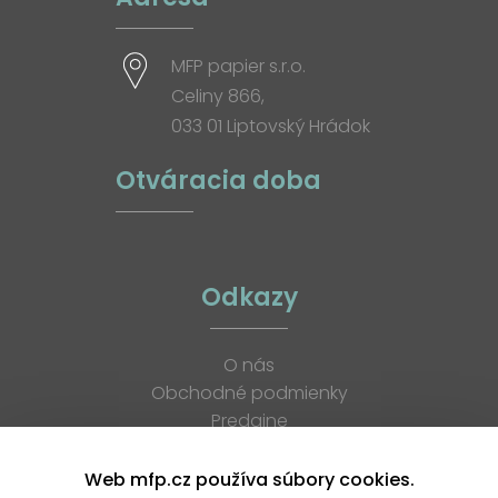
MFP papier s.r.o.
Celiny 866,
033 01 Liptovský Hrádok
Otváracia doba
Odkazy
O nás
Obchodné podmienky
Predajne
Katalógy
K stiahnutiu
Web mfp.cz používa súbory cookies.