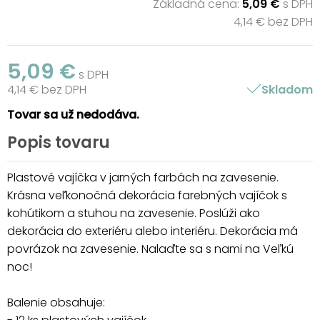
Základná cena:
5,09 €
s DPH
4,14 € bez DPH
5,09 €
s DPH
4,14 € bez DPH
Skladom
Tovar sa už nedodáva.
Popis tovaru
Plastové vajíčka v jarných farbách na zavesenie.
Krásna veľkonočná dekorácia farebných vajíčok s
kohútikom a stuhou na zavesenie. Poslúži ako
dekorácia do exteriéru alebo interiéru. Dekorácia má
povrázok na zavesenie. Nalaďte sa s nami na Veľkú
noc!
Balenie obsahuje: