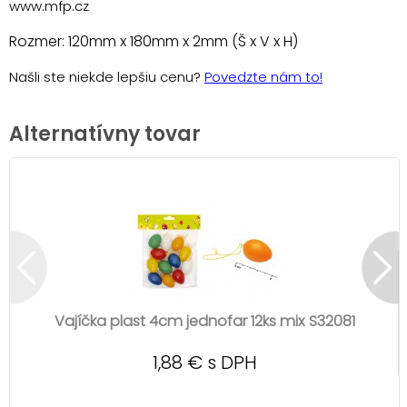
www.mfp.cz
Rozmer: 120mm x 180mm x 2mm (Š x V x H)
Našli ste niekde lepšiu cenu?
Povedzte nám to!
Alternatívny tovar
Vajíčka plast 4cm jednofar 12ks mix S32081
1,88 € s DPH