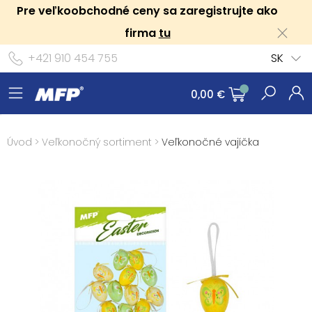
Pre veľkoobchodné ceny sa zaregistrujte ako
firma
tu
+421 910 454 755
SK
0,00 €
Úvod
>
Veľkonočný sortiment
>
Veľkonočné vajíčka