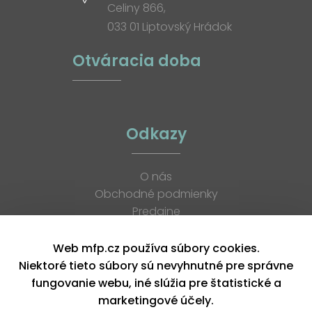
Celiny 866,
033 01 Liptovský Hrádok
Otváracia doba
Odkazy
O nás
Obchodné podmienky
Predajne
Katalógy
K stiahnutiu
Web mfp.cz používa súbory cookies.
Blog
Niektoré tieto súbory sú nevyhnutné pre správne
Kontakt
fungovanie webu, iné slúžia pre štatistické a
Kariéra
marketingové účely.