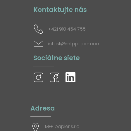
Kontaktujte nás
+421 910 454 755
infosk@mfppaper.com
Sociálne siete
Adresa
MFP papier s.r.o.