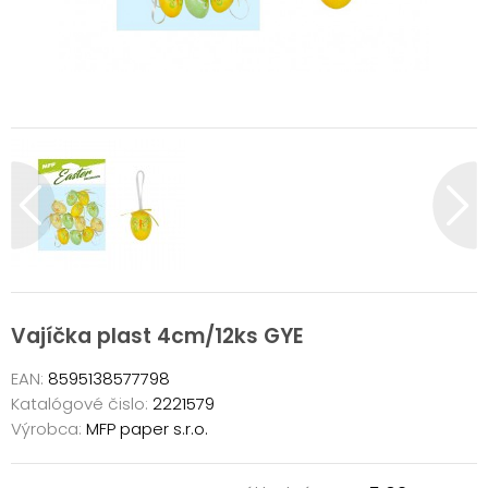
Vajíčka plast 4cm/12ks GYE
EAN:
8595138577798
Katalógové čislo:
2221579
Výrobca:
MFP paper s.r.o.