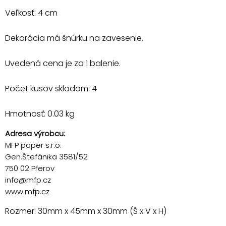
Veľkosť: 4 cm
Dekorácia má šnúrku na zavesenie.
Uvedená cena je za 1 balenie.
Počet kusov skladom: 4
Hmotnosť: 0.03 kg
Adresa výrobcu:
MFP paper s.r.o.
Gen.Štefánika 3581/52
750 02 Přerov
info@mfp.cz
www.mfp.cz
Rozmer: 30mm x 45mm x 30mm (Š x V x H)