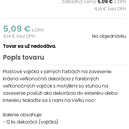
Základná cena:
5,09 €
s DPH
4,14 € bez DPH
5,09 €
s DPH
4,14 € bez DPH
Na objednávku
Tovar sa už nedodáva.
Popis tovaru
Plastové vajíčka v jarných farbách na zavesenie.
Krásna veľkonočná dekorácia z farebných
veľkonočných vajíčok s motýlikmi so stuhou na
zavesenie poslúži ako dekorácia do exteriéru alebo
interiéru. Nalaďte sa s nami na Veľkú noc!
Balenie obsahuje:
- 12 ks dekorácií (vajíčka)