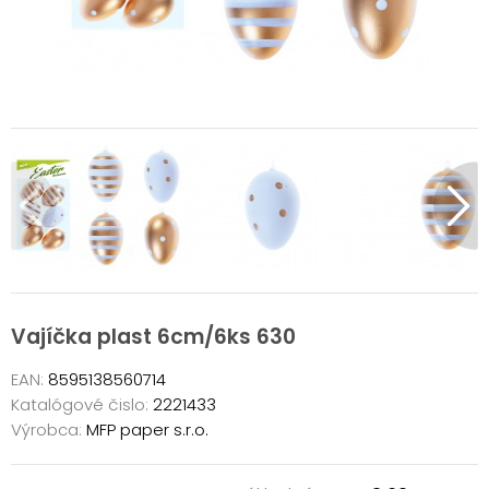
Vajíčka plast 6cm/6ks 630
EAN:
8595138560714
Katalógové čislo:
2221433
Výrobca:
MFP paper s.r.o.