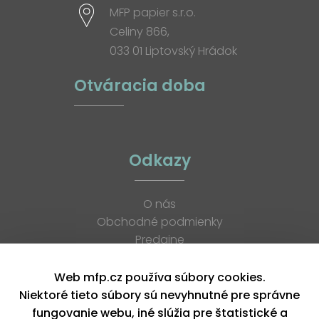
MFP papier s.r.o.
Celiny 866,
033 01 Liptovský Hrádok
Otváracia doba
Odkazy
O nás
Obchodné podmienky
Predajne
Katalógy
K stiahnutiu
Web mfp.cz používa súbory cookies.
Blog
Niektoré tieto súbory sú nevyhnutné pre správne
Kontakt
fungovanie webu, iné slúžia pre štatistické a