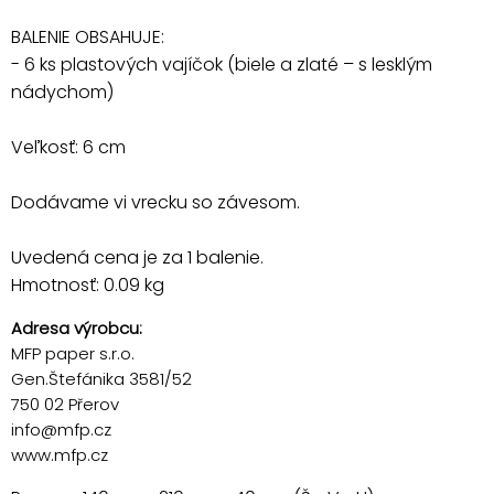
BALENIE OBSAHUJE:
- 6 ks plastových vajíčok (biele a zlaté – s lesklým
nádychom)
Veľkosť: 6 cm
Dodávame vi vrecku so závesom.
Uvedená cena je za 1 balenie.
Hmotnosť: 0.09 kg
Adresa výrobcu:
MFP paper s.r.o.
Gen.Štefánika 3581/52
750 02 Přerov
info@mfp.cz
www.mfp.cz