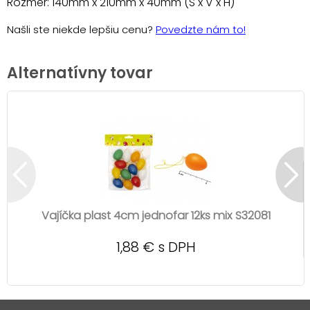
Rozmer: 140mm x 210mm x 40mm (Š x V x H)
Našli ste niekde lepšiu cenu?
Povedzte nám to!
Alternatívny tovar
Vajíčka plast 4cm jednofar 12ks mix S32081
1,88 € s DPH