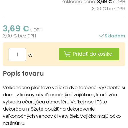
Základná cena:
3,69 €
s DPH
3,00 € bez DPH
3,69 €
s DPH
3,00 € bez DPH
Skladom
Pridať do košíka
ks
Popis tovaru
Veľkonočné plastové vajíčka dvojfarebné .Vyzdobte si
domov krásnymi veľkonočnými vajíčkami, ktoré vám
vytvoria očarujúcu atmosféru Veľkej noci! Túto
dekoráciu môžete použiť na dekorovanie
veľkonočných vencov či vetvičiek. Vajíčka majú očko
na šnúrku.