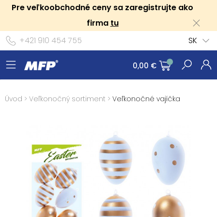
Pre veľkoobchodné ceny sa zaregistrujte ako
firma
tu
+421 910 454 755
SK
0,00 €
Úvod
>
Veľkonočný sortiment
>
Veľkonočné vajíčka