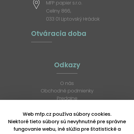
MFP papier s.r.o.
Celiny 866,
033 01 Liptovský Hrádok
Otváracia doba
Odkazy
O nás
Obchodné podmienky
Predajne
Katalógy
K stiahnutiu
Web mfp.cz používa súbory cookies.
Blog
Niektoré tieto súbory sú nevyhnutné pre správne
Kontakt
fungovanie webu, iné slúžia pre štatistické a