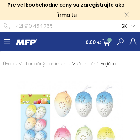
Pre veľkoobchodné ceny sa zaregistrujte ako
firma
tu
+421 910 454 755
SK
0,00 €
Úvod
>
Veľkonočný sortiment
>
Veľkonočné vajíčka