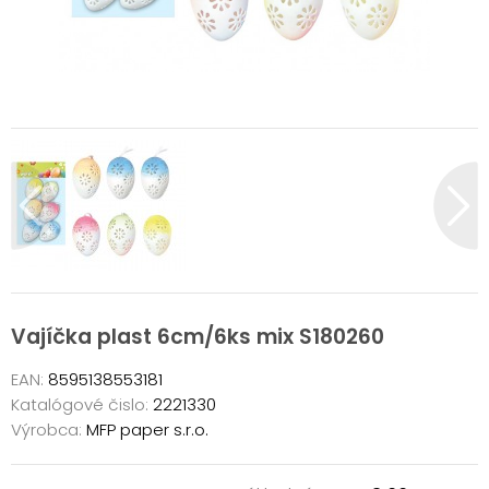
Vajíčka plast 6cm/6ks mix S180260
EAN:
8595138553181
Katalógové čislo:
2221330
Výrobca:
MFP paper s.r.o.