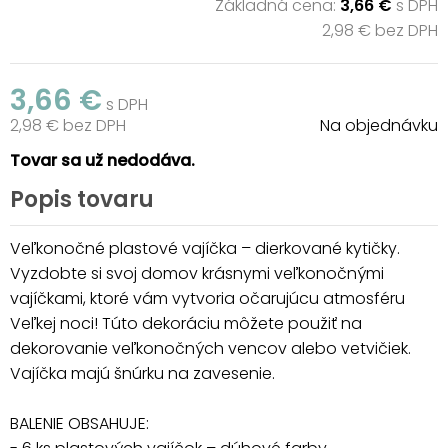
Základná cena:
3,66 €
s DPH
2,98 € bez DPH
3,66 €
s DPH
2,98 € bez DPH
Na objednávku
Tovar sa už nedodáva.
Popis tovaru
Veľkonočné plastové vajíčka – dierkované kytičky.
Vyzdobte si svoj domov krásnymi veľkonočnými
vajíčkami, ktoré vám vytvoria očarujúcu atmosféru
Veľkej noci! Túto dekoráciu môžete použiť na
dekorovanie veľkonočných vencov alebo vetvičiek.
Vajíčka majú šnúrku na zavesenie.
BALENIE OBSAHUJE: