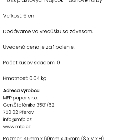
- 6 ks plastových vajíčok – dúhové farby
Veľkosť: 6 cm
Dodávame vo vrecúšku so závesom.
Uvedená cena je za 1 balenie.
Počet kusov skladom: 0
Hmotnosť: 0.04 kg
Adresa výrobcu:
MFP paper s.r.o.
Gen.Štefánika 3581/52
750 02 Přerov
info@mfp.cz
www.mfp.cz
Rozmer: 45mm x 60mm x 45mm (Š x V x H)