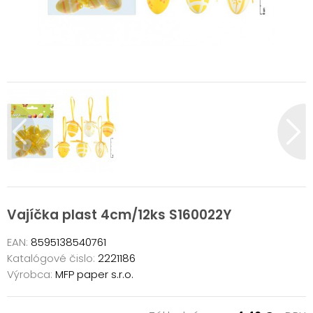
Vajíčka plast 4cm/12ks S160022Y
EAN:
8595138540761
Katalógové čislo:
2221186
Výrobca:
MFP paper s.r.o.