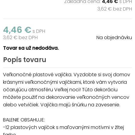
Základná cena:
4,46 €
s DPH
3,62 € bez DPH
4,46 €
s DPH
3,62 € bez DPH
Na objednávku
Tovar sa už nedodáva.
Popis tovaru
Veľkonočné plastové vajíčka. Vyzdobte si svoj domov
krásnymi veľkonočnými vajíčkami, ktoré vám vytvoria
očarujúcu atmosféru Veľkej noci! Túto dekoráciu
môžete použiť na dekorovanie veľkonočných vencov
alebo vetvičiek. Vajíčka majú šnúrku na zavesenie.
BALENIE OBSAHUJE:
-12 plastových vajíčok s maľovanými motívmi v žltej
farbe