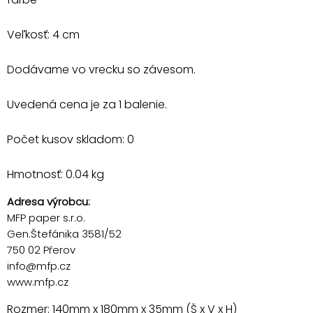
Veľkosť: 4 cm
Dodávame vo vrecku so závesom.
Uvedená cena je za 1 balenie.
Počet kusov skladom: 0
Hmotnosť: 0.04 kg
Adresa výrobcu:
MFP paper s.r.o.
Gen.Štefánika 3581/52
750 02 Přerov
info@mfp.cz
www.mfp.cz
Rozmer: 140mm x 180mm x 35mm (Š x V x H)