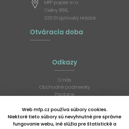
MFP papier s.r.o.
Celiny 866,
033 01 Liptovský Hrádok
Otváracia doba
Odkazy
O nás
Obchodné podmienky
Predajne
Katalógy
K stiahnutiu
Web mfp.cz používa súbory cookies.
Blog
Niektoré tieto súbory sú nevyhnutné pre správne
Kontakt
fungovanie webu, iné slúžia pre štatistické a