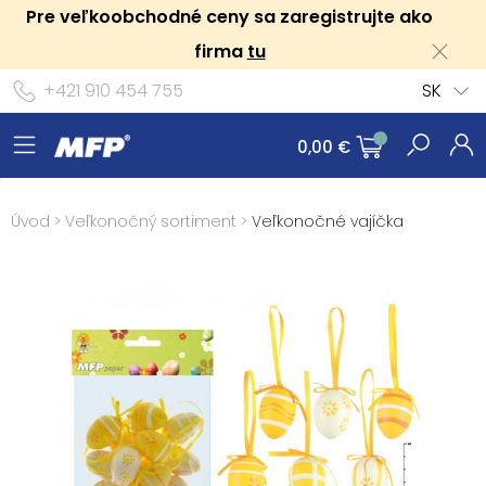
Pre veľkoobchodné ceny sa zaregistrujte ako
firma
tu
+421 910 454 755
SK
0,00 €
Úvod
>
Veľkonočný sortiment
>
Veľkonočné vajíčka