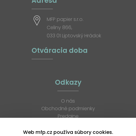
Adresa
MFP papier s.r.o.
Celiny 866,
033 01 Liptovský Hrádok
Otváracia doba
Odkazy
O nás
Obchodné podmienky
Predajne
Katalógy
K stiahnutiu
Web mfp.cz používa súbory cookies.