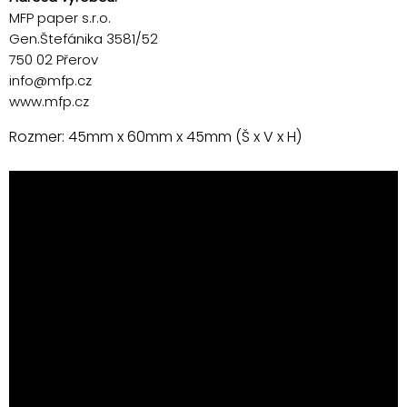
MFP paper s.r.o.
Gen.Štefánika 3581/52
750 02 Přerov
info@mfp.cz
www.mfp.cz
Rozmer: 45mm x 60mm x 45mm (Š x V x H)