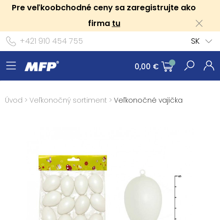
Pre veľkoobchodné ceny sa zaregistrujte ako
firma
tu
+421 910 454 755
SK
0,00 €
Úvod
>
Veľkonočný sortiment
>
Veľkonočné vajíčka