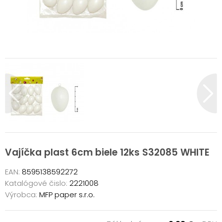
Vajíčka plast 6cm biele 12ks S32085 WHITE
EAN:
8595138592272
Katalógové čislo:
2221008
Výrobca:
MFP paper s.r.o.