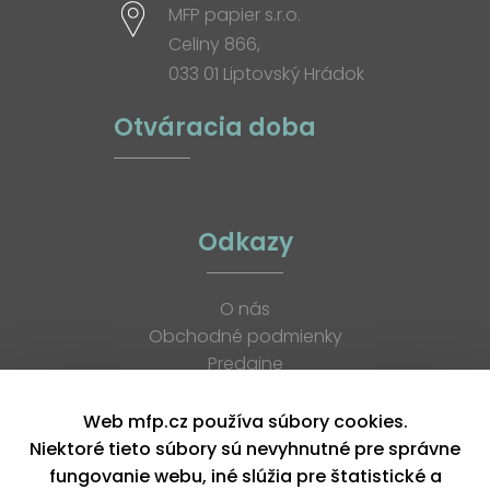
MFP papier s.r.o.
Celiny 866,
033 01 Liptovský Hrádok
Otváracia doba
Odkazy
O nás
Obchodné podmienky
Predajne
Katalógy
K stiahnutiu
Web mfp.cz používa súbory cookies.
Blog
Niektoré tieto súbory sú nevyhnutné pre správne
Kontakt
fungovanie webu, iné slúžia pre štatistické a