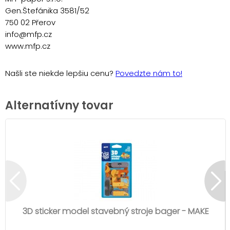
Gen.Štefánika 3581/52
750 02 Přerov
info@mfp.cz
www.mfp.cz
Našli ste niekde lepšiu cenu?
Povedzte nám to!
Alternatívny tovar
3D sticker model stavebný stroje bager - MAKE