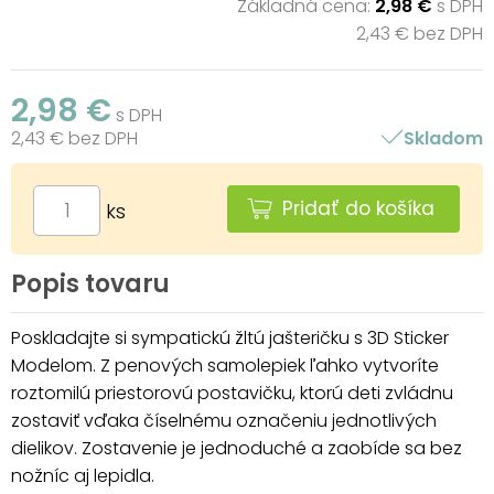
Základná cena:
2,98 €
s DPH
2,43 € bez DPH
2,98 €
s DPH
2,43 € bez DPH
Skladom
Pridať do košíka
ks
Popis tovaru
Poskladajte si sympatickú žltú jašteričku s 3D Sticker
Modelom. Z penových samolepiek ľahko vytvoríte
roztomilú priestorovú postavičku, ktorú deti zvládnu
zostaviť vďaka číselnému označeniu jednotlivých
dielikov. Zostavenie je jednoduché a zaobíde sa bez
nožníc aj lepidla.