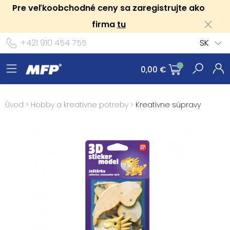
Pre veľkoobchodné ceny sa zaregistrujte ako
firma
tu
+421 910 454 755
SK
0,00 €
Úvod
>
Hobby a kreatívne potreby
>
Kreatívne súpravy