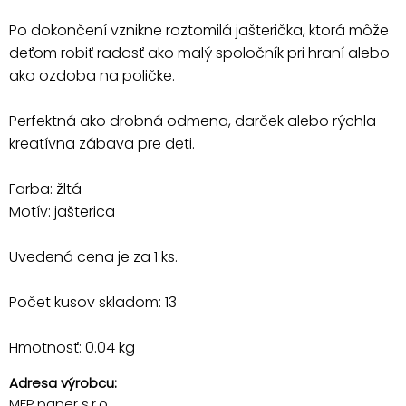
Po dokončení vznikne roztomilá jašterička, ktorá môže
deťom robiť radosť ako malý spoločník pri hraní alebo
ako ozdoba na poličke.
Perfektná ako drobná odmena, darček alebo rýchla
kreatívna zábava pre deti.
Farba: žltá
Motív: jašterica
Uvedená cena je za 1 ks.
Počet kusov skladom: 13
Hmotnosť: 0.04 kg
Adresa výrobcu:
MFP paper s.r.o.