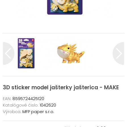
3D sticker model jašterky jašterica - MAKE
EAN:
8595724425120
Katalógové čislo:
1042620
Výrobca:
MFP paper s.r.o.