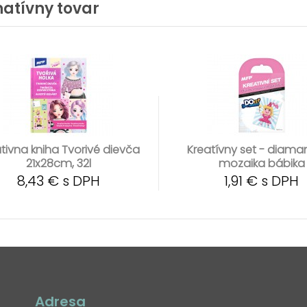
natívny tovar
tivna kniha Tvorivé dievča
Kreatívny set - diam
21x28cm, 32l
mozaika bábika
8,43 € s DPH
1,91 € s DPH
Adresa