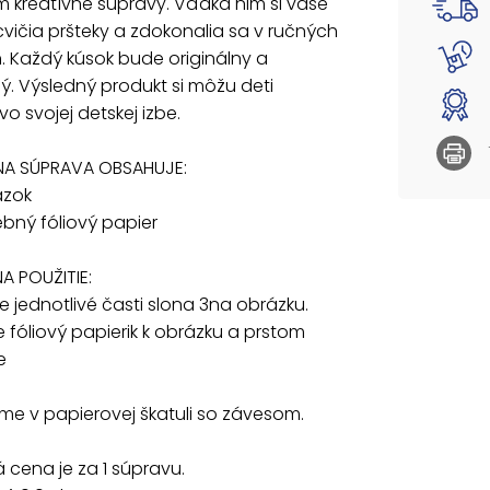
m kreatívne súpravy. Vďaka nim si vaše
NÁVOD N
cvičia pršteky a zdokonalia sa v ručných
1. Odle
 Každý kúsok bude originálny a
2. Pril
ý. Výsledný produkt si môžu deti
Dodáva
vo svojej detskej izbe.
Uvedená
NA SÚPRAVA OBSAHUJE:
ázok
rebný fóliový papier
A POUŽITIE:
te jednotlivé časti slona 3na obrázku.
žte fóliový papierik k obrázku a prstom
e
e v papierovej škatuli so závesom.
cena je za 1 súpravu.