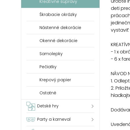
urobte i
Kreatívne súpravy
deti pre
Škrabacie okrázky
prácach.
jedinečn
Nástenné dekorácie
vystaviť 
Okenné dekorácie
KREATÍV
- 1 x obr
Samolepky
- 6 x fa
Pečiatky
NÁVOD N
Krepový papier
1. Odlep
2. Prilo
Ostatné
hladkajt
Detské hry
Dodávam
Party a karneval
Uvedená 