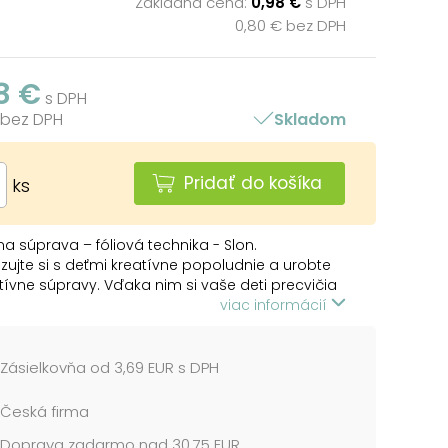
Základná cena:
0,98 €
s DPH
0,80 € bez DPH
8 €
s DPH
 bez DPH
Skladom
Pridať do košíka
ks
na súprava – fóliová technika - Slon.
zujte si s deťmi kreatívne popoludnie a urobte
tívne súpravy. Vďaka nim si vaše deti precvičia
 a zdokonalia sa v ručných prácach. Každý
viac informácií
ude originálny a jedinečný. Výsledný produkt si
ti vystaviť vo svojej detskej izbe.
Zásielkovňa od 3,69 EUR s DPH
VNA SÚPRAVA OBSAHUJE:
brázok
Česká firma
arebný fóliový papier
Doprava zadarmo nad 30,75 EUR