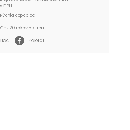
A POUŽITIE:
s DPH
pte jednotlivé časti slona 3na obrázku.
Rýchla expedice
ožte fóliový papierik k obrázku a prstom hladkajte
Cez 20 rokov na trhu
me v papierovej škatuli so závesom.
 cena je za 1 súpravu....
Tlač
Zdieľať