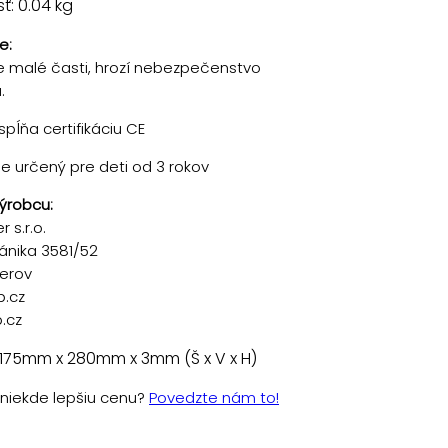
: 0.04 kg
e:
 malé časti, hrozí nebezpečenstvo
.
pĺňa certifikáciu CE
je určený pre deti od 3 rokov
ýrobcu:
 s.r.o.
ánika 3581/52
řerov
p.cz
.cz
 175mm x 280mm x 3mm (Š x V x H)
e niekde lepšiu cenu?
Povedzte nám to!