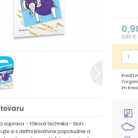
0,9
0,80 €
Kreatív
Zorgani
im krea
pršteky
kúsok b
môžu de
 tovaru
KREATÍ
a súprava – fóliová technika - Slon.
- 1 x o
ujte si s deťmi kreatívne popoludnie a
- 6 x f