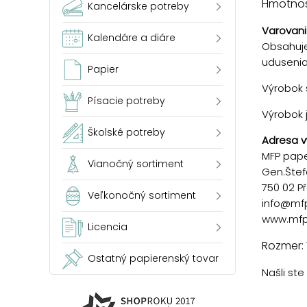
Hmotnosť
Kancelárske potreby
Varovani
Kalendáre a diáre
Obsahuje
udusenia
Papier
Výrobok s
Písacie potreby
Výrobok 
Školské potreby
Adresa v
MFP paper
Vianočný sortiment
Gen.Štef
750 02 P
Veľkonočný sortiment
info@mf
www.mfp
Licencia
Rozmer:
Ostatný papierenský tovar
Našli st