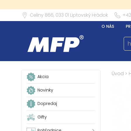
Celiny 866,
033 01
Liptovský Hrádok
+42
O NÁS
PR
Úvod
>
Akcia
Novinky
Dopredaj
Gifty
Pohľadnice