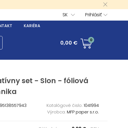
SK
Prihlásiť
NTAKT
KARIÉRA
0
0,00 €
tívny set - Slon - fóliová
hnika
95138557943
Katalógové čislo:
1041994
Výrobca:
MFP paper s.r.o.