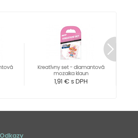
antová
Kreatívny set - diamantová
Kre
mozaika klaun
1,91 € s DPH
Odkazy