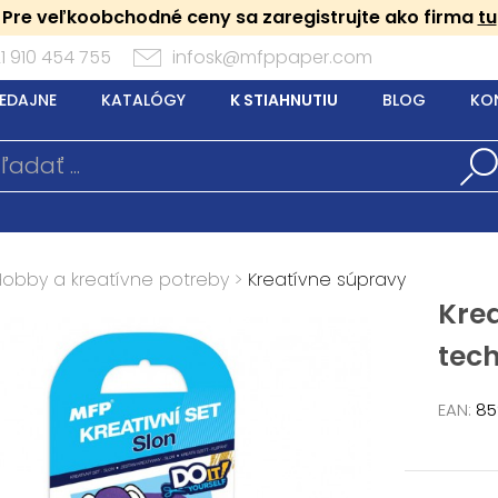
Pre veľkoobchodné ceny sa zaregistrujte ako firma
tu
1 910 454 755
infosk@mfppaper.com
EDAJNE
KATALÓGY
K STIAHNUTIU
BLOG
KO
Hobby a kreatívne potreby
>
Kreatívne súpravy
Krea
tec
EAN:
85