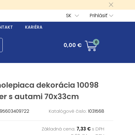
SK
Prihlásiť
NTAKT
KARIÉRA
0
0,00 €
olepiaca dekorácia 10098
er s autami 70x33cm
95603409722
Katalógové čislo:
1031568
Základná cena:
7,33 €
s DPH