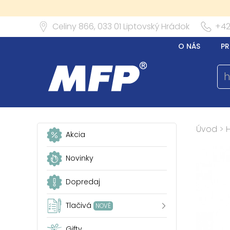
Celiny 866,
033 01
Liptovský Hrádok
+42
O NÁS
PR
Úvod
>
Akcia
Novinky
Dopredaj
Tlačivá
NOVÉ
Gifty