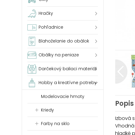
Hračky
Pohľadnice
Blahoželanie do obálok
Obálky na peniaze
Darčekový baliaci materiál
Hobby a kreatívne potreby
Modelovacie hmoty
Popis
Kriedy
Izbová 
Farby na sklo
Vhodná n
hladké 