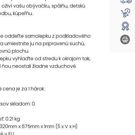
oživí vašu obývačku, spálňu, detskú
odbu, kúpeľňu.
rne oddeľte samolepku z podkladového
a umiestnite ju na pripravenú suchú,
rovnú plochu.
epku vyhlaďte od stredu k okrajom tak,
 ňou neostali žiadne vzduchové
cena je za 1 hárok.
usov skladom: 0
: 0.21 kg
 320mm x 675mm x 1mm (Š x V x H)
 v EU.