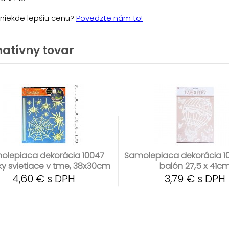
e niekde lepšiu cenu?
Povedzte nám to!
natívny tovar
olepiaca dekorácia 10047
Samolepiaca dekorácia 10
y svietiace v tme, 38x30cm
balón 27,5 x 41c
4,60 € s DPH
3,79 € s DPH