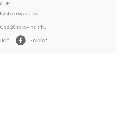
s DPH
Rýchla expedice
Cez 20 rokov na trhu
Tlač
Zdieľať