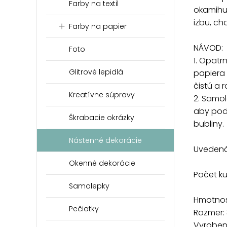
Farby na textil
okamihu 
izbu, ch
Farby na papier
NÁVOD:
Foto
1. Opat
Glitrové lepidlá
papiera 
čistú a 
Kreatívne súpravy
2. Samol
aby pod
Škrabacie okrázky
bubliny.
Nástenné dekorácie
Uvedená 
Okenné dekorácie
Počet k
Samolepky
Hmotnosť
Pečiatky
Rozmer:
Vyrobené