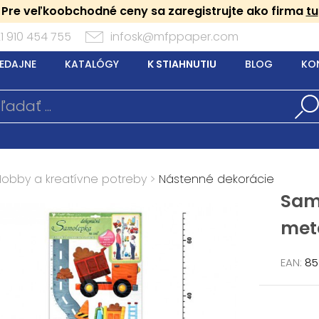
Pre veľkoobchodné ceny sa zaregistrujte ako firma
tu
1 910 454 755
infosk@mfppaper.com
EDAJNE
KATALÓGY
K STIAHNUTIU
BLOG
KO
Hobby a kreatívne potreby
>
Nástenné dekorácie
Sam
met
EAN:
85