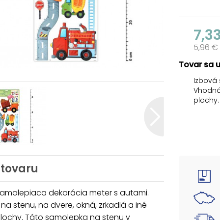
7,3
5,96 €
Tovar sa 
Izbová
Vhodná 
plochy.
obývačk
NÁVOD:
1. Opa
a umies
plochu.
 tovaru
2. Samo
pod ňou
samolepiaca dekorácia meter s autami.
Uvedená
a stenu, na dvere, okná, zrkadlá a iné
plochy. Táto samolepka na stenu v