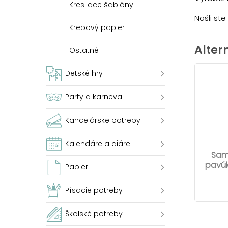
Kresliace šablóny
Našli st
Krepový papier
Alter
Ostatné
Detské hry
Party a karneval
Kancelárske potreby
Kalendáre a diáre
Sam
pavúk
Papier
Písacie potreby
Školské potreby