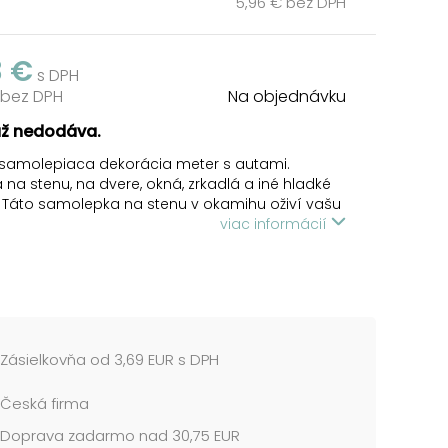
5,96 € bez DPH
3 €
s DPH
 bez DPH
Na objednávku
už nedodáva.
 samolepiaca dekorácia meter s autami.
na stenu, na dvere, okná, zrkadlá a iné hladké
 Táto samolepka na stenu v okamihu oživí vašu
u, spálňu, detskú izbu, chodbu, kúpeľňu.
viac informácií
trne oddeľte samolepku z podkladového papiera
tnite ju na pripravenú suchú, čistú a rovnú
lepku vyhlaďte od stredu k okrajom tak, aby
Zásielkovňa od 3,69 EUR s DPH
 neostali žiadne vzduchové bubliny.
Česká firma
 cena je za 1 hárok....
Doprava zadarmo nad 30,75 EUR